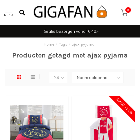
0
MENU
Gratis bezorgen vanaf € 40,-
Home
/
Tags
/
ajax pyjama
Producten getagd met ajax pyjama
SALE -11%