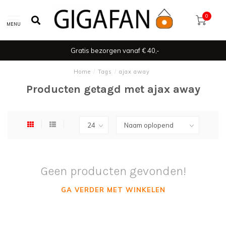
0
MENU
Gratis bezorgen vanaf € 40,-
Home
/
Tags
/
ajax away
Producten getagd met ajax away
Geen producten gevonden!
GA VERDER MET WINKELEN