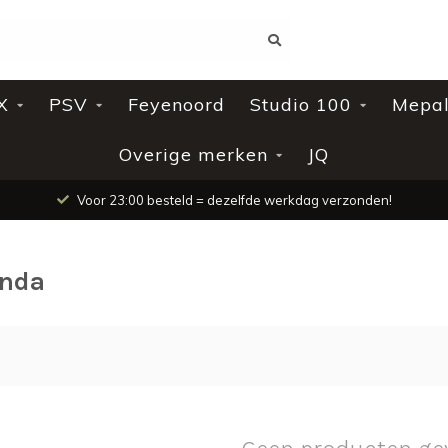
X
PSV
Feyenoord
Studio 100
Mepa
Overige merken
JQ
Voor 23:00 besteld = dezelfde werkdag verzonden!
enda