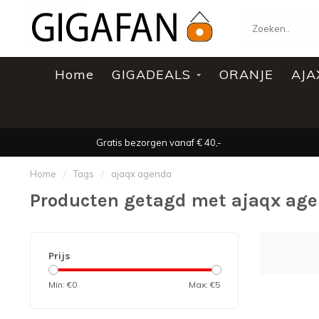
Home
GIGADEALS
ORANJE
AJA
Gratis bezorgen vanaf € 40,-
Home
/
Tags
/
ajaqx agenda
Producten getagd met ajaqx ag
Prijs
Min: €
0
Max: €
5