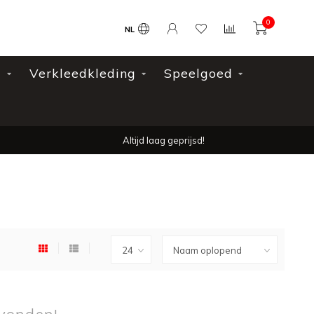
0
NL
l
Verkleedkleding
Speelgoed
Altijd laag geprijsd!