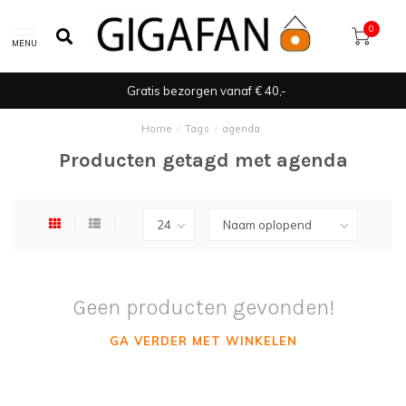
0
MENU
Gratis bezorgen vanaf € 40,-
Home
/
Tags
/
agenda
Producten getagd met agenda
Geen producten gevonden!
GA VERDER MET WINKELEN