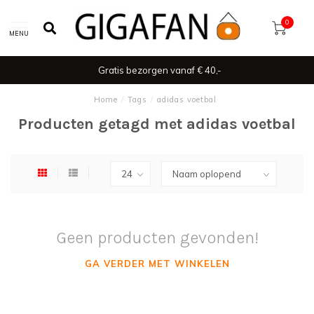
0
MENU
Gratis bezorgen vanaf € 40,-
Home
/
Tags
/
adidas voetbal
Producten getagd met adidas voetbal
Geen producten gevonden!
GA VERDER MET WINKELEN