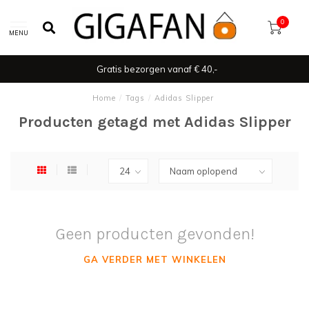
0
MENU
Gratis bezorgen vanaf € 40,-
Home
/
Tags
/
Adidas Slipper
Producten getagd met Adidas Slipper
Geen producten gevonden!
GA VERDER MET WINKELEN