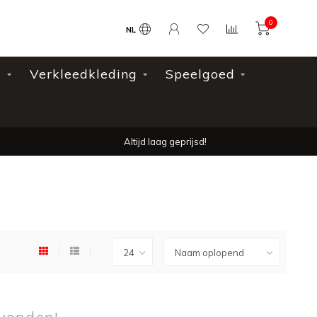
0
NL
l
Verkleedkleding
Speelgoed
Altijd laag geprijsd!