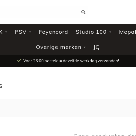
X
PSV
Feyenoord
Studio 100
Mepa
Overige merken
JQ
Voor 23:00 besteld = dezelfde werkdag verzonden!
s