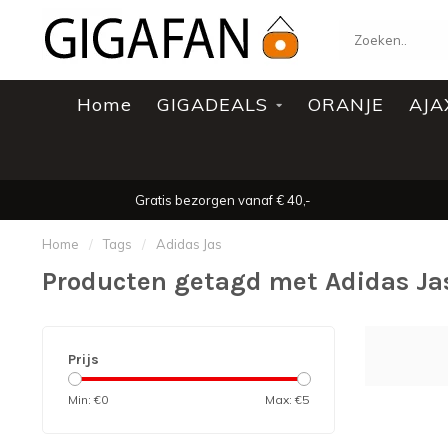
Home
GIGADEALS
ORANJE
AJA
Gratis bezorgen vanaf € 40,-
Home
/
Tags
/
Adidas Jas
Producten getagd met Adidas Ja
Prijs
Min: €
0
Max: €
5