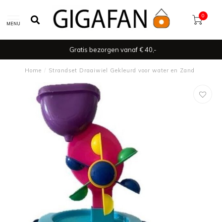
0
MENU
Gratis bezorgen vanaf € 40,-
Home
/
Strandset Draaiwiel Gekleurd voor water en Zand