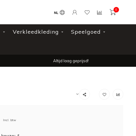
0
NL
l
Verkleedkleding
Speelgoed
Altijd laag geprijsd!
Incl. btw
 keuze:
*