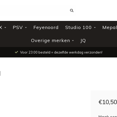
X
PSV
Feyenoord
Studio 100
Mepa
Overige merken
JQ
Voor 23:00 besteld = dezelfde werkdag verzonden!
l
€10,50
Maak een