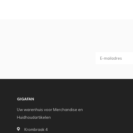
GIGAFAN
Uw warenhuis voor Merchandise en
Huidhoudartikelen
Krombraak 4