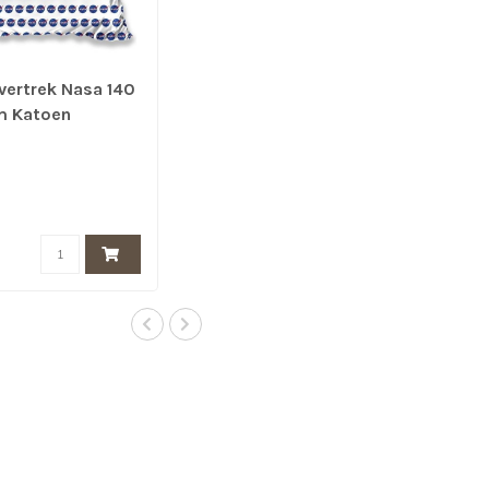
ertrek Nasa 140
m Katoen
w