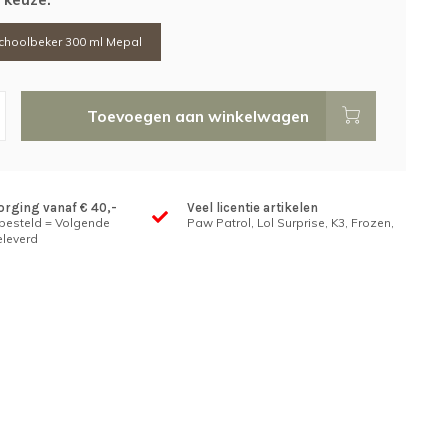
hoolbeker 300 ml Mepal
Toevoegen aan winkelwagen
orging vanaf € 40,-
Veel licentie artikelen
 besteld = Volgende
Paw Patrol, Lol Surprise, K3, Frozen,
leverd