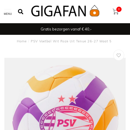
0
MENU
Gratis bezorgen vanaf € 40,-
Home
/
PSV Voetbal Wit Roze Uit Tenue 26-27 Maat 5