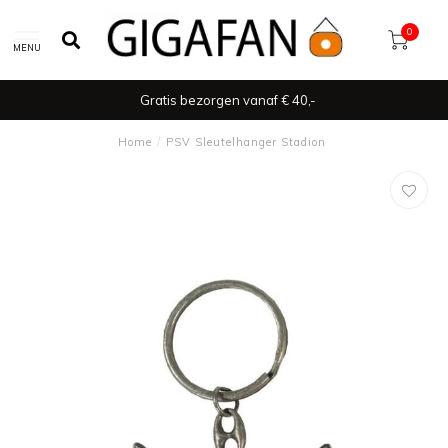
0
MENU
Gratis bezorgen vanaf € 40,-
Home
/
PSV Sleutelhanger Stadion