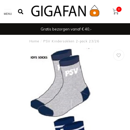
0
MENU
Gratis bezorgen vanaf € 40,-
Home
/
PSV Kindersokken 2-pack 23/26