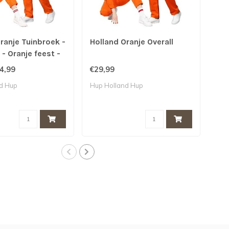
ranje Tuinbroek -
Holland Oranje Overall
Par
 Oranje feest -
ver
dag
4,99
€29,99
€39
d Hup
Hup Holland Hup