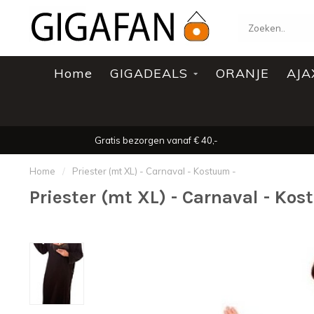
Home
GIGADEALS
ORANJE
AJA
Gratis bezorgen vanaf € 40,-
Home
/
Priester (mt XL) - Carnaval - Kostuum -
Priester (mt XL) - Carnaval - Kos