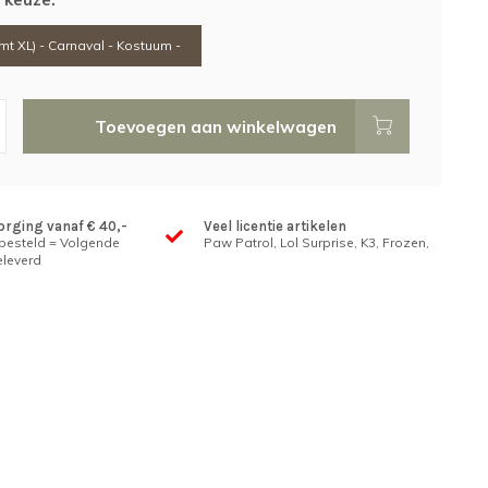
(mt XL) - Carnaval - Kostuum -
Toevoegen aan winkelwagen
orging vanaf € 40,-
Veel licentie artikelen
 besteld = Volgende
Paw Patrol, Lol Surprise, K3, Frozen,
leverd