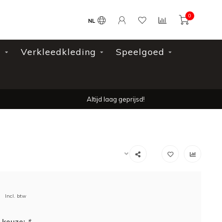
0
NL
l
Verkleedkleding
Speelgoed
Altijd laag geprijsd!
Incl. btw
 keuze:
*