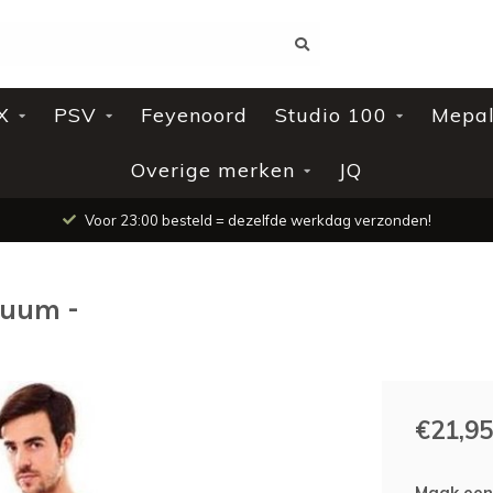
X
PSV
Feyenoord
Studio 100
Mepa
Overige merken
JQ
Voor 23:00 besteld = dezelfde werkdag verzonden!
tuum -
€21,95
Maak een