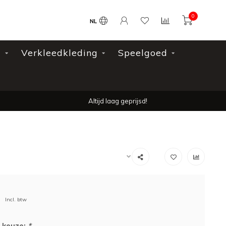
0
NL
l
Verkleedkleding
Speelgoed
Altijd laag geprijsd!
Incl. btw
 keuze:
*