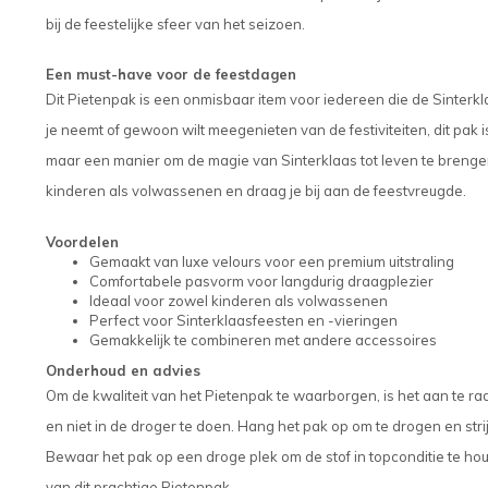
bij de feestelijke sfeer van het seizoen.
Een must-have voor de feestdagen
Dit Pietenpak is een onmisbaar item voor iedereen die de Sinterklaa
je neemt of gewoon wilt meegenieten van de festiviteiten, dit pak i
maar een manier om de magie van Sinterklaas tot leven te brengen
kinderen als volwassenen en draag je bij aan de feestvreugde.
Voordelen
Gemaakt van luxe velours voor een premium uitstraling
Comfortabele pasvorm voor langdurig draagplezier
Ideaal voor zowel kinderen als volwassenen
Perfect voor Sinterklaasfeesten en -vieringen
Gemakkelijk te combineren met andere accessoires
Onderhoud en advies
Om de kwaliteit van het Pietenpak te waarborgen, is het aan te 
en niet in de droger te doen. Hang het pak op om te drogen en stri
Bewaar het pak op een droge plek om de stof in topconditie te hou
van dit prachtige Pietenpak.