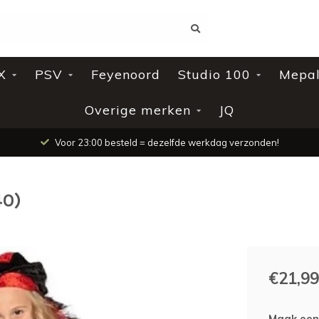
X
PSV
Feyenoord
Studio 100
Mepa
Overige merken
JQ
Voor 23:00 besteld = dezelfde werkdag verzonden!
40)
€21,99
Maak een