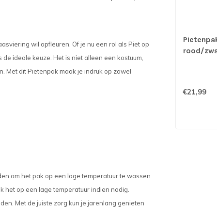
Pietenpa
sviering wil opfleuren. Of je nu een rol als Piet op
rood/zwar
s de ideale keuze. Het is niet alleen een kostuum,
. Met dit Pietenpak maak je indruk op zowel
€21,99
raden om het pak op een lage temperatuur te wassen
jk het op een lage temperatuur indien nodig.
den. Met de juiste zorg kun je jarenlang genieten