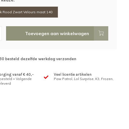
k Rood Zwart Velours maat 140
Toevoegen aan winkelwagen
:30 besteld dezelfde werkdag verzonden
orging vanaf € 40,-
Veel licentie artikelen
 besteld = Volgende
Paw Patrol, Lol Surprise, K3, Frozen,
leverd