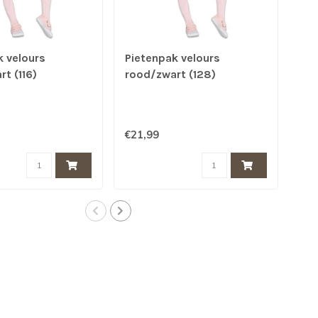
k velours
Pietenpak velours
Pie
t (116)
rood/zwart (128)
Roo
€21,99
€21