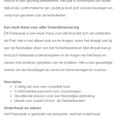
intocht of een gezellig familiefeest. Het pak is ontworpen om zowel
stijlvol als comfortabel te zijn, zodat je kind zich vrij kan bewegen en
volop kan genieten van de festiviteiten.
Een must-have voor elke Sinterklaasviering
Dit Pietenpak is een must-have voor elk kind dat zich wil verkleden
als Piet. Het is niet alleen leuk om te dragen, maar het draagt ook bij
aan de feestelijke sfeer van het Sinterklaasfeest. Met dit pak kan je
kind zich helemaal onderdompelen in de magie van het feest en
samen met anderen genieten van de tradities. Het is een geweldige
manier om de feestdagen te vieren en herinneringen te creëren.
Voordelen
3-delig set voor een complete look
Comfortabele pasvorm voor vrij bewegen
Opvallende kleuren voor een feestelijke uitstraling
Ideaal voor zowel school- als familiefeesten
Onderhoud en advies
Het Pietenpak is gemaakt van polyester, wat het onderhoud