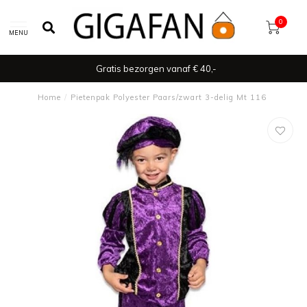
0
MENU
Gratis bezorgen vanaf € 40,-
Home
/
Pietenpak Polyester Paars/zwart 3-delig Mt 116