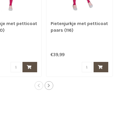
kje met petticoat
Pietenjurkje met petticoat
Pie
0)
paars (116)
paa
€39,99
€39