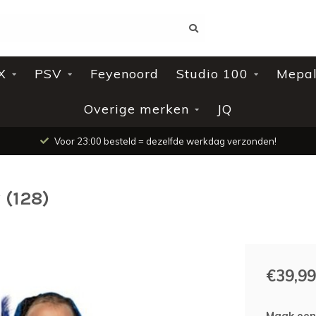
X
PSV
Feyenoord
Studio 100
Mepa
Overige merken
JQ
Voor 23:00 besteld = dezelfde werkdag verzonden!
 (128)
€39,99
Maak een