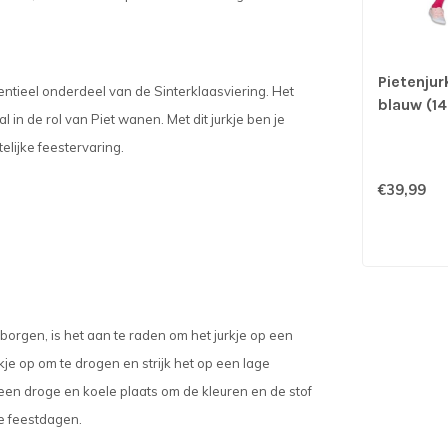
Pietenjur
sentieel onderdeel van de Sinterklaasviering. Het
blauw (14
l in de rol van Piet wanen. Met dit jurkje ben je
elijke feestervaring.
€39,99
rborgen, is het aan te raden om het jurkje op een
kje op om te drogen en strijk het op een lage
 een droge en koele plaats om de kleuren en de stof
ele feestdagen.