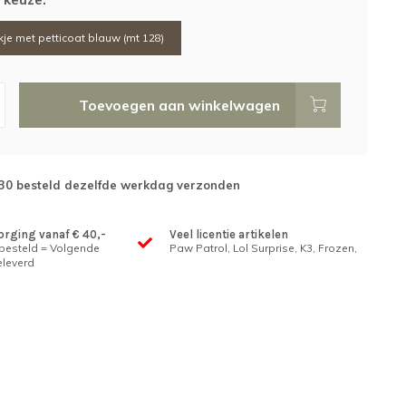
kje met petticoat blauw (mt 128)
Toevoegen aan winkelwagen
:30 besteld dezelfde werkdag verzonden
orging vanaf € 40,-
Veel licentie artikelen
 besteld = Volgende
Paw Patrol, Lol Surprise, K3, Frozen,
leverd