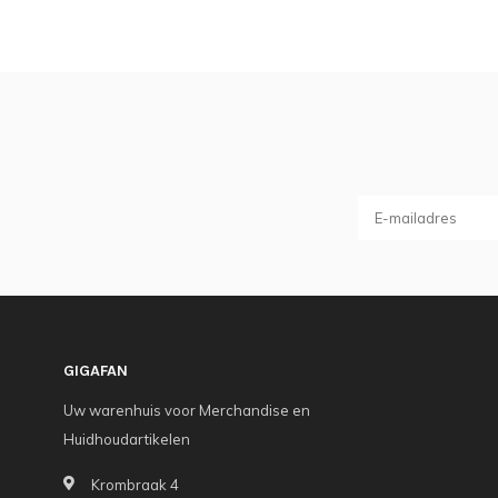
GIGAFAN
Uw warenhuis voor Merchandise en
Huidhoudartikelen
Krombraak 4