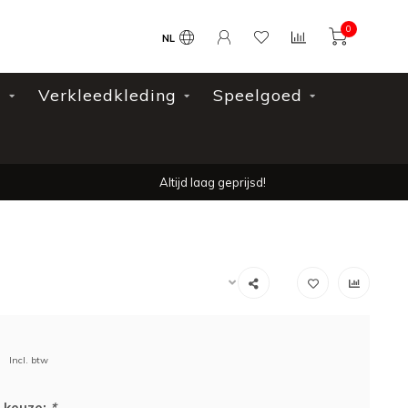
0
NL
l
Verkleedkleding
Speelgoed
Altijd laag geprijsd!
Incl. btw
 keuze:
*