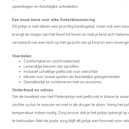
speeldagen en feestelijke activiteiten.
Een must-have voor elke Sinterklaasviering
Dit jurkje is niet alleen een prachtig kledingstuk, maar ook een es
brengt de magie van het feest tot leven en laat je kind zich helemaa
verzekerd van een lach op het gezicht van je kind en een onverget
Voordelen
Comfortabel en zacht materiaal
Levendige kleuren die opvallen
Inclusief schattige petticoat voor extra flair
Ideaal voor zowel spelen als feestelijke gelegenheden
Gemakkelijk te combineren met accessoires
Onderhoud en advies
Om de kwaliteit van het Pietenjurkje met petticoat in blauw te waa
zachte cyclus te wassen en niet in de droger te doen. Hang het jur
temperatuur indien nodig. Zorg ervoor dat je het jurkje opbergt op
te behouden. Met de juiste zorg blijft dit jurkje een favoriet voor v