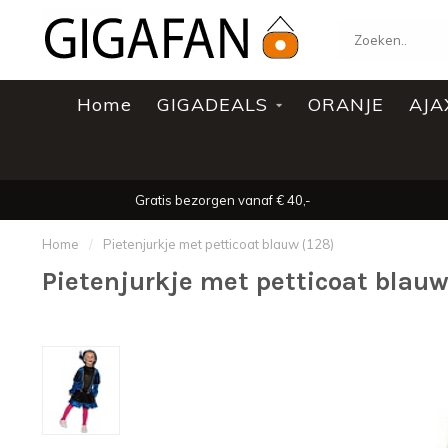
Home
GIGADEALS
ORANJE
AJA
Gratis bezorgen vanaf € 40,-
Home
/
Pietenjurkje met petticoat blauw (128)
Pietenjurkje met petticoat blauw