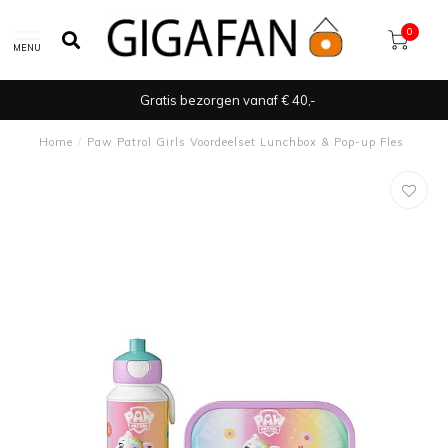
0
MENU
Gratis bezorgen vanaf € 40,-
Home
/
Paw Patrol Girls Voordeelset Lunchbox & Pop-up Fles