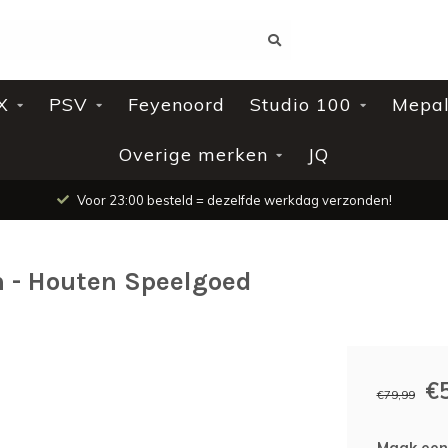
X
PSV
Feyenoord
Studio 100
Mepa
Overige merken
JQ
Voor 23:00 besteld = dezelfde werkdag verzonden!
n - Houten Speelgoed
€
€79,99
Maak een