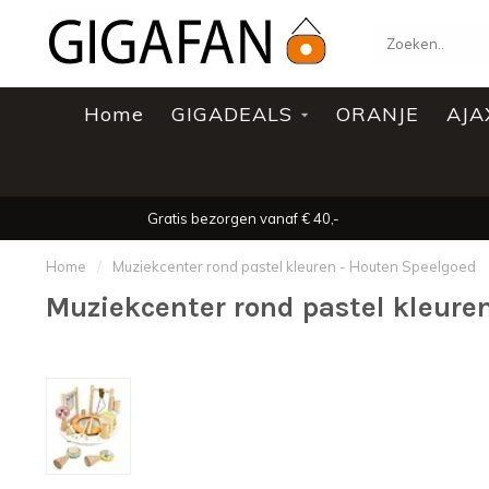
Home
GIGADEALS
ORANJE
AJA
Gratis bezorgen vanaf € 40,-
Home
/
Muziekcenter rond pastel kleuren - Houten Speelgoed
Muziekcenter rond pastel kleure