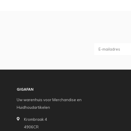
GIGAFAN
Uw warenhuis voor Merchandise en
Huidhoudartikelen
Krombraak 4
4906CR