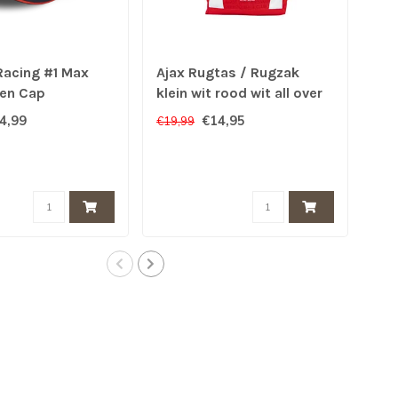
Racing #1 Max
Ajax Rugtas / Rugzak
Aja
en Cap
klein wit rood wit all over
me
logo XXX
4,99
€14,95
€19,99
€29