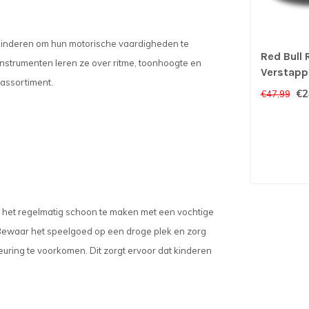
pt kinderen om hun motorische vaardigheden te
Red Bull 
 instrumenten leren ze over ritme, toonhoogte en
Verstapp
dassortiment.
€2
€47,99
om het regelmatig schoon te maken met een vochtige
Bewaar het speelgoed op een droge plek en zorg
leuring te voorkomen. Dit zorgt ervoor dat kinderen