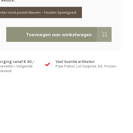
nter rond pastel kleuren - Houten Speelgoed
Toevoegen aan winkelwagen
orging vanaf € 40,-
Veel licentie artikelen
 besteld = Volgende
Paw Patrol, Lol Surprise, K3, Frozen,
leverd