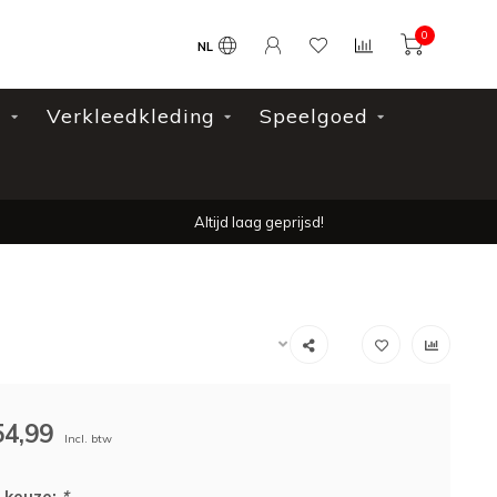
0
NL
l
Verkleedkleding
Speelgoed
Altijd laag geprijsd!
54,99
Incl. btw
 keuze:
*