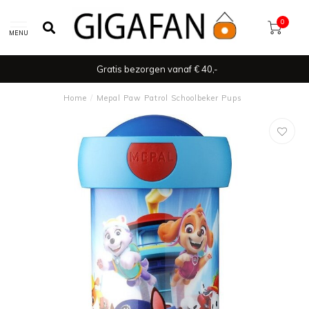
0
MENU
Gratis bezorgen vanaf € 40,-
Home
/
Mepal Paw Patrol Schoolbeker Pups