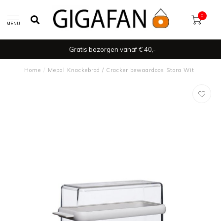
0
MENU
Gratis bezorgen vanaf € 40,-
Home
/
Mepal Knackebrod / Cracker bewaardoos Stora Wit