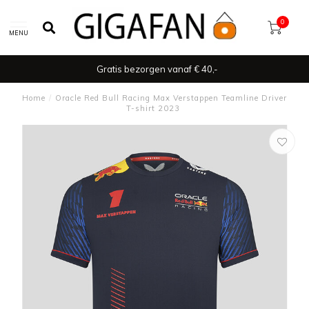
0
MENU
Gratis bezorgen vanaf € 40,-
Home
/
Oracle Red Bull Racing Max Verstappen Teamline Driver
T-shirt 2023