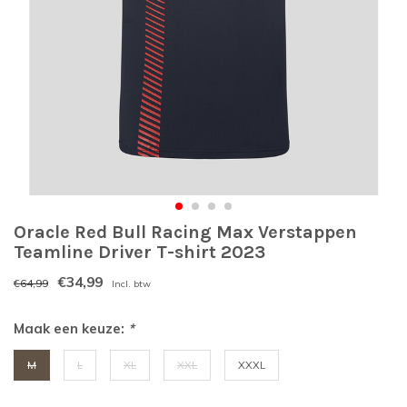
Oracle Red Bull Racing Max Verstappen
Teamline Driver T-shirt 2023
€34,99
€64,99
Incl. btw
Maak een keuze:
*
M
L
XL
XXL
XXXL