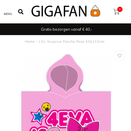
0
MENU
Gratis bezorgen vanaf € 40,-
Home
/
LOL Surprise Poncho Roze 50x115cm