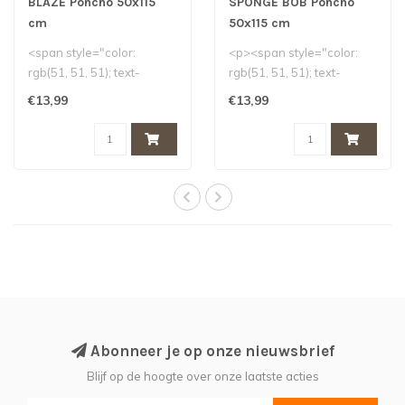
BLAZE Poncho 50x115
SPONGE BOB Poncho
cm
50x115 cm
<span style="color:
<p><span style="color:
rgb(51, 51, 51); text-
rgb(51, 51, 51); text-
transform: none; text-
transform: none; text-
€13,99
€13,99
indent: 0px; let..
indent: 0px; ..
Abonneer je op onze nieuwsbrief
Blijf op de hoogte over onze laatste acties