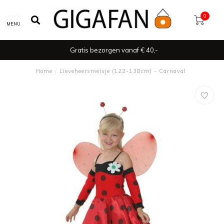
0
MENU
Gratis bezorgen vanaf € 40,-
Home
/
Lieveheersmeisje (122-138cm) - Carnaval