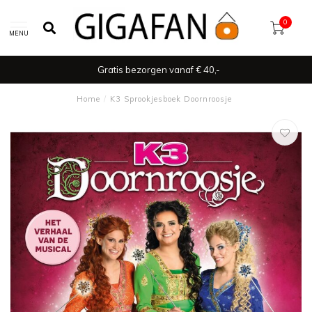
0
MENU
Gratis bezorgen vanaf € 40,-
Home
/
K3 Sprookjesboek Doornroosje