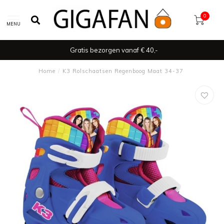
0
MENU
Gratis bezorgen vanaf € 40,-
Home
/
K3 Rolschaatsen Regenboog Maat 34-37