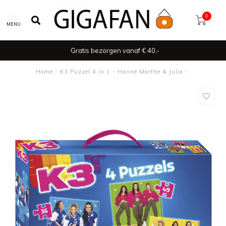
0
MENU
Gratis bezorgen vanaf € 40,-
Home
/
K3 Puzzel 4 in 1 - Hanne Marthe & Julia -