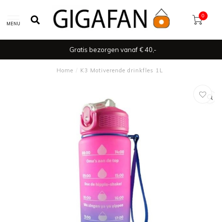
0
MENU
Gratis bezorgen vanaf € 40,-
Home
/
K3 Motiverende drinkfles 1L