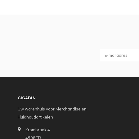
GIGAFAN
Uw warenhuis voor Merchandise en
Huidhoudartikelen
Krombraak 4
4906CR