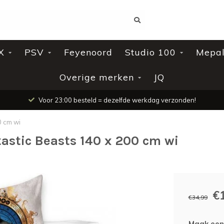
X
PSV
Feyenoord
Studio 100
Mepa
Overige merken
JQ
Voor 23:00 besteld = dezelfde werkdag verzonden!
0 cm wi
tastic Beasts 140 x 200 cm wi
€
€34,99
Maak een