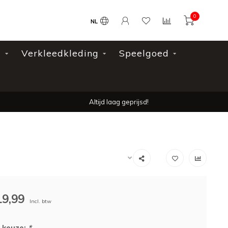
0
NL
l
Verkleedkleding
Speelgoed
Altijd laag geprijsd!
19,99
Incl. btw
 keuze:
*