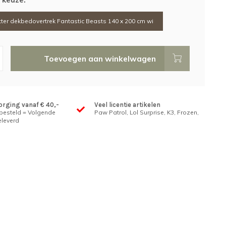
tter dekbedovertrek Fantastic Beasts 140 x 200 cm wi
Toevoegen aan winkelwagen
orging vanaf € 40,-
Veel licentie artikelen
 besteld = Volgende
Paw Patrol, Lol Surprise, K3, Frozen,
leverd