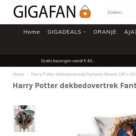
Home
GIGADEALS
ORANJE
AJA
Gratis bezorgen vanaf € 40,-
Home
/
Harry Potter dekbedovertrek Fantastic Beasts 140 x 20
Harry Potter dekbedovertrek Fan