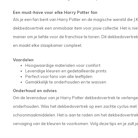
Een must-have voor elke Harry Potter fan
Als je een fan bent van Harry Potter en de magische wereld die J.K
dekbedovertrek een onmisbaar item voor jouw collectie. Het is nie
manier om je liefde voor de franchise te tonen. Dit dekbedovertre
en maakt elke slaapkamer compleet.
Voordelen
Hoogwaardige materialen voor comfort
Levendige kleuren en gedetailleerde prints
Perfect voor fans van alle leeftijden
Gemakkelijk te onderhouden en te wassen
Onderhoud en advies
Om de levensduur van je Harry Potter dekbedovertrek te verlengen,
onderhouden. Was het dekbedovertrek op een zachte cyclus met v
schoonmaakmiddelen. Het is aan te raden om het dekbedovertrek
vervaging van de kleuren te voorkomen. Volg deze tips en je zult 