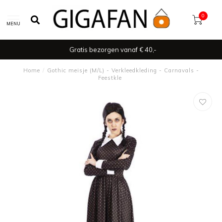
0
MENU
Gratis bezorgen vanaf € 40,-
Home
/
Gothic meisje (M/L) - Verkleedkleding - Carnavals -
Feestkle