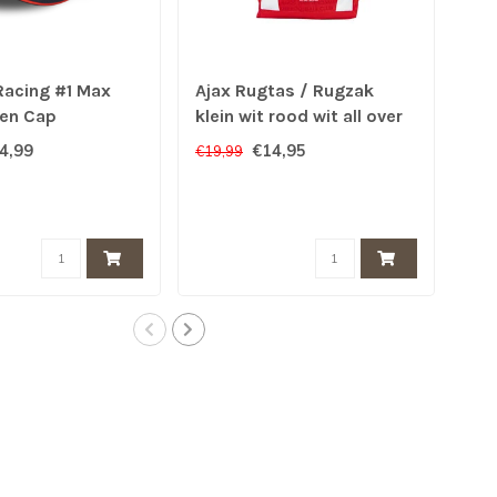
Racing #1 Max
Ajax Rugtas / Rugzak
Aja
en Cap
klein wit rood wit all over
me
logo XXX
4,99
€14,95
€19,99
€29