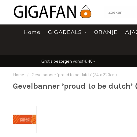
Home
GIGADEALS
ORANJE
AJA
Gratis bezorgen vanaf € 40,-
Home
/
Gevelbanner ’proud to be dutch’ (74 x 220cm)
Gevelbanner ’proud to be dutch’