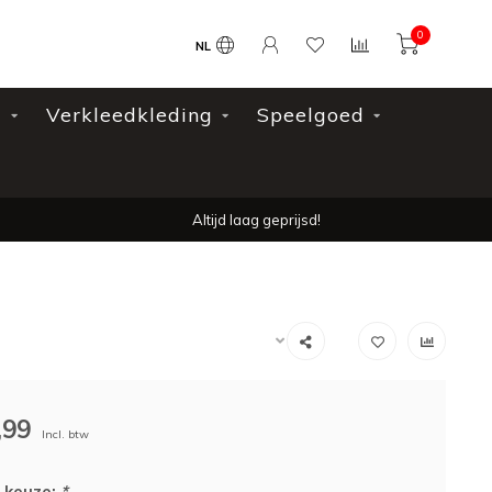
0
NL
l
Verkleedkleding
Speelgoed
Altijd laag geprijsd!
,99
Incl. btw
 keuze:
*