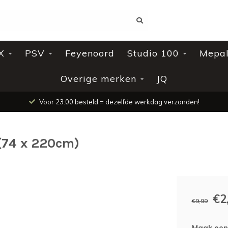
X
PSV
Feyenoord
Studio 100
Mepa
Overige merken
JQ
Voor 23:00 besteld = dezelfde werkdag verzonden!
 (74 x 220cm)
€2
€9,99
Maak een