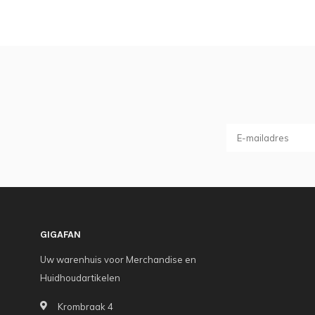
GIGAFAN
Uw warenhuis voor Merchandise en
Huidhoudartikelen
Krombraak 4