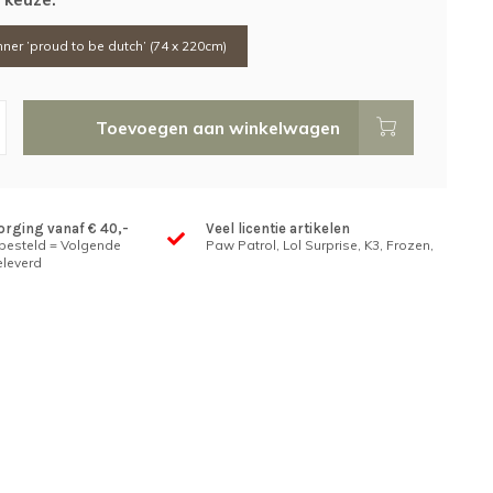
ner ’proud to be dutch’ (74 x 220cm)
Toevoegen aan winkelwagen
orging vanaf € 40,-
Veel licentie artikelen
 besteld = Volgende
Paw Patrol, Lol Surprise, K3, Frozen,
leverd