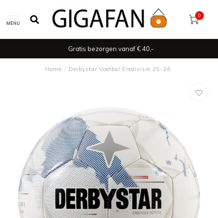
0
MENU
Gratis bezorgen vanaf € 40,-
Home
/
Derbystar Voetbal Eredivisie 25-26