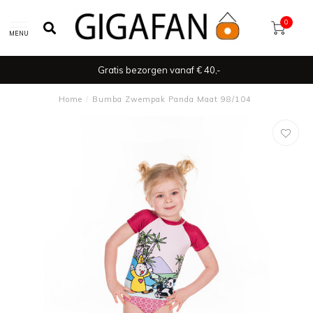
0
MENU
Gratis bezorgen vanaf € 40,-
Home
/
Bumba Zwempak Panda Maat 98/104