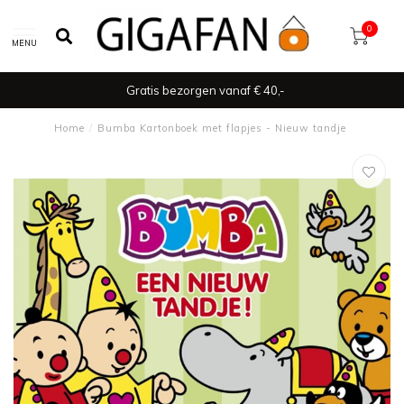
0
MENU
Gratis bezorgen vanaf € 40,-
Home
/
Bumba Kartonboek met flapjes - Nieuw tandje