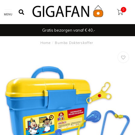
0
MENU
Gratis bezorgen vanaf € 40,-
Home
/
Bumba Dokterskoffer