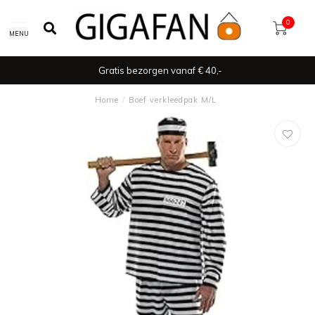
0
MENU
Gratis bezorgen vanaf € 40,-
Home
/
Boef verkleedpak M/L