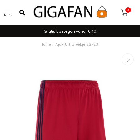
0
MENU
Gratis bezorgen vanaf € 40,-
Home
/
Ajax Uit Broekje 22-23