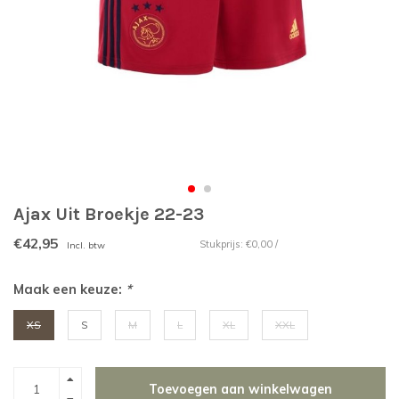
Ajax Uit Broekje 22-23
€42,95
Stukprijs: €0,00 /
Incl. btw
Maak een keuze:
*
XS
S
M
L
XL
XXL
Toevoegen aan winkelwagen