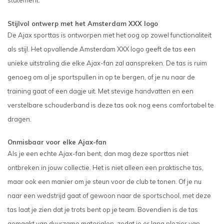
statement.
Stijlvol ontwerp met het Amsterdam XXX logo
De Ajax sporttas is ontworpen met het oog op zowel functionaliteit
als stijl. Het opvallende Amsterdam XXX logo geeft de tas een
unieke uitstraling die elke Ajax-fan zal aanspreken. De tas is ruim
genoeg om al je sportspullen in op te bergen, of je nu naar de
training gaat of een dagje uit. Met stevige handvatten en een
verstelbare schouderband is deze tas ook nog eens comfortabel te
dragen.
Onmisbaar voor elke Ajax-fan
Als je een echte Ajax-fan bent, dan mag deze sporttas niet
ontbreken in jouw collectie. Het is niet alleen een praktische tas,
maar ook een manier om je steun voor de club te tonen. Of je nu
naar een wedstrijd gaat of gewoon naar de sportschool, met deze
tas laat je zien dat je trots bent op je team. Bovendien is de tas
gemaakt van duurzame materialen, zodat je er lang plezier van