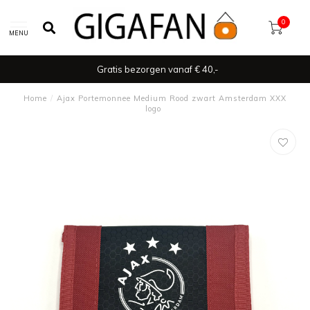
0
MENU
Gratis bezorgen vanaf € 40,-
Home
/
Ajax Portemonnee Medium Rood zwart Amsterdam XXX
logo