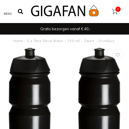
0
MENU
Gratis bezorgen vanaf € 40,-
Home
/
2 x Tacx Shiva Bidon - 750 ml - Zwart - Drinkbus