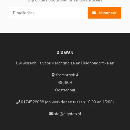
Blijf op de hoogte over onze laatste acties
Abonneer
GIGAFAN
Uw warenhuis voor Merchandise en Huidhoudartikelen
Krombraak 4
4906CR
Oosterhout
0174528038 (op werkdagen tussen 10:00 en 15:00)
info@gigafan.nl