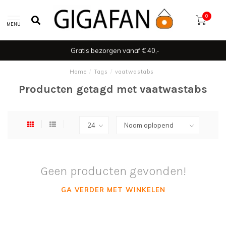
0
MENU
Gratis bezorgen vanaf € 40,-
Home
/
Tags
/
vaatwastabs
Producten getagd met vaatwastabs
Geen producten gevonden!
GA VERDER MET WINKELEN