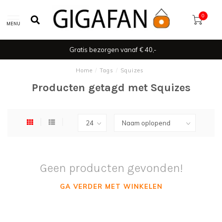
0
MENU
Gratis bezorgen vanaf € 40,-
Home
/
Tags
/
Squizes
Producten getagd met Squizes
Geen producten gevonden!
GA VERDER MET WINKELEN