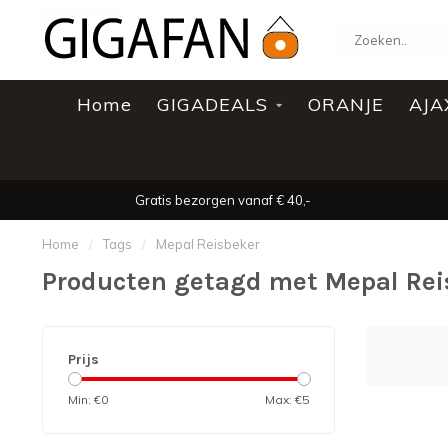
Home
GIGADEALS
ORANJE
AJA
Gratis bezorgen vanaf € 40,-
Home
/
Tags
/
Mepal Reisbeker
Producten getagd met Mepal Rei
Prijs
Min: €
0
Max: €
5