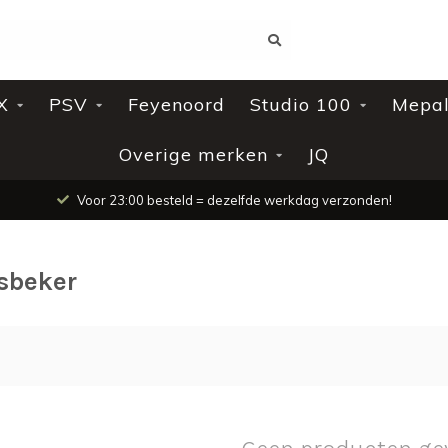
X
PSV
Feyenoord
Studio 100
Mepa
Overige merken
JQ
Voor 23:00 besteld = dezelfde werkdag verzonden!
sbeker