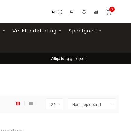
0
NL
l
Verkleedkleding
Speelgoed
Altijd laag geprijsd!