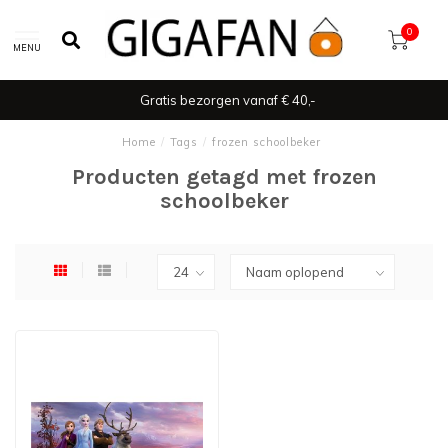
0
MENU
Gratis bezorgen vanaf € 40,-
Home
/
Tags
/
frozen schoolbeker
Producten getagd met frozen
schoolbeker