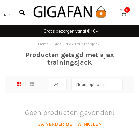
0
MENU
Gratis bezorgen vanaf € 40,-
Home
/
Tags
/
ajax trainingsjack
Producten getagd met ajax
trainingsjack
Geen producten gevonden!
GA VERDER MET WINKELEN