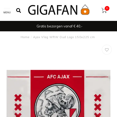
0
MENU
Gratis bezorgen vanaf € 40,-
Home
/
Ajax Vlag WRW Oud Logo 150x225 cm