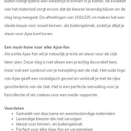
buiten hangt tijdens een wedstrijd of binnen in je kamer, de kwaliteit
van het materiaal zorgt ervoor dat de kleuren levendig blijven en de
vlag lang meegaat. De afmetingen van 150x225 cm maken het een
ideale keuze voor zowel binnen- als buitengebruik, zodat je altijd je
steun voor Ajax kunt tonen.
Een must-have voor elke Ajax-fan
Als echte Ajax-fan wil je natuurlijk je trots en steun voor de club
laten zien. Deze vlag is niet alleen een prachtig decoratief item,
maar ook een symbool van je toewijding aan de club. Het oude logo
van Ajax geeft een nostalgisch gevoel en verbindt je met de rijke
geschiedenis van de club. Het is een perfecte aanvulling voor je
fancollectie of als cadeau voor een mede-supporter.
Voordelen
Gemaakt van duurzame en weerbestendige materialen
Levendige kleuren die niet vervagen
Ideaal voor binnen- en buitengebruik
Perfect voor elke Ajax-fan en verzamelaar