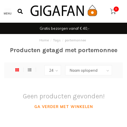
0
MENU
Gratis bezorgen vanaf € 40,-
Home
/
Tags
/
portemonnee
Producten getagd met portemonnee
Geen producten gevonden!
GA VERDER MET WINKELEN