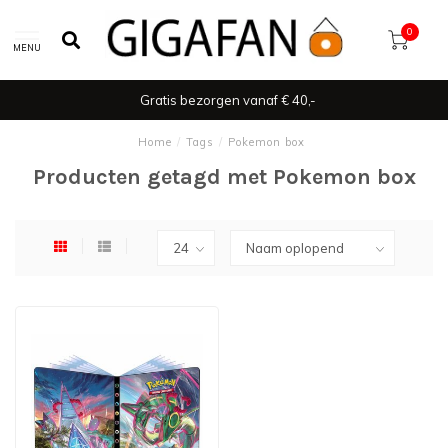
0
MENU
Gratis bezorgen vanaf € 40,-
Home
/
Tags
/
Pokemon box
Producten getagd met Pokemon box