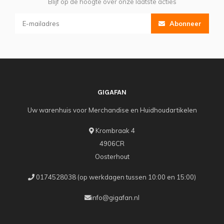
Blijf op de hoogte over onze laatste acties
Abonneer
GIGAFAN
Uw warenhuis voor Merchandise en Huidhoudartikelen
Krombraak 4
4906CR
Oosterhout
0174528038 (op werkdagen tussen 10:00 en 15:00)
info@gigafan.nl