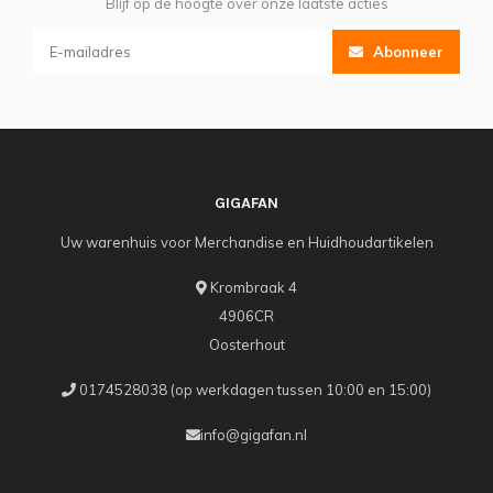
Blijf op de hoogte over onze laatste acties
Abonneer
GIGAFAN
Uw warenhuis voor Merchandise en Huidhoudartikelen
Krombraak 4
4906CR
Oosterhout
0174528038 (op werkdagen tussen 10:00 en 15:00)
info@gigafan.nl