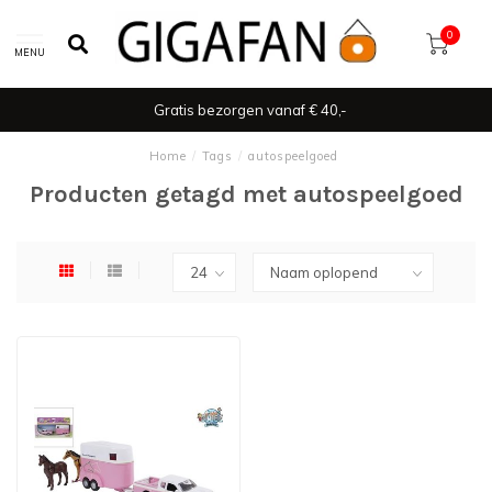
0
MENU
Gratis bezorgen vanaf € 40,-
Home
/
Tags
/
autospeelgoed
Producten getagd met autospeelgoed